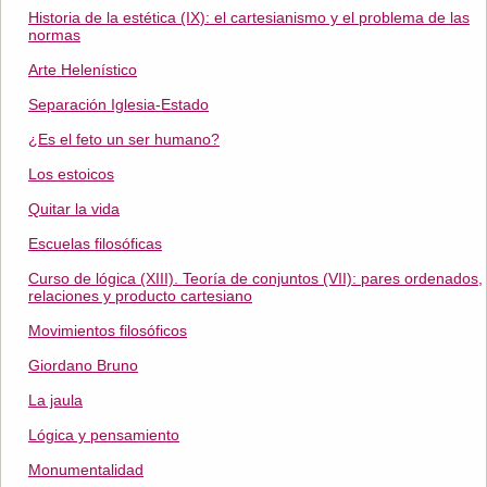
Historia de la estética (IX): el cartesianismo y el problema de las
normas
Arte Helenístico
Separación Iglesia-Estado
¿Es el feto un ser humano?
Los estoicos
Quitar la vida
Escuelas filosóficas
Curso de lógica (XIII). Teoría de conjuntos (VII): pares ordenados,
relaciones y producto cartesiano
Movimientos filosóficos
Giordano Bruno
La jaula
Lógica y pensamiento
Monumentalidad