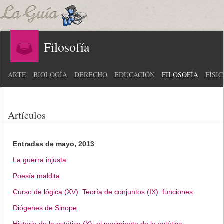
Filosofía
ARTE
BIOLOGÍA
DERECHO
EDUCACIÓN
FILOSOFÍA
FÍSI
Artículos
Entradas de mayo, 2013
La guerra injusta
Poesía maldita
Curso de lógica (XV). Teoría de conjuntos (IX): funciones
Diógenes de Sinope