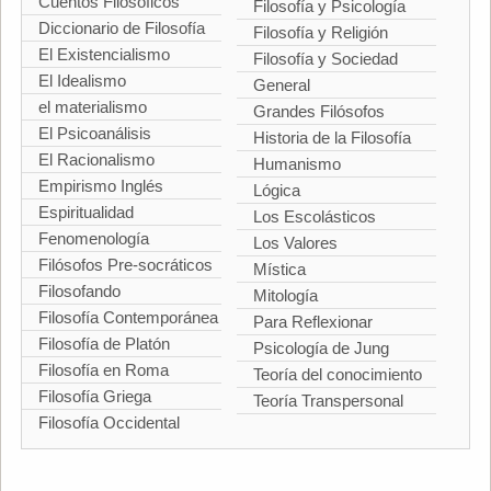
Cuentos Filosóficos
Filosofía y Psicología
Diccionario de Filosofía
Filosofía y Religión
El Existencialismo
Filosofía y Sociedad
El Idealismo
General
el materialismo
Grandes Filósofos
El Psicoanálisis
Historia de la Filosofía
El Racionalismo
Humanismo
Empirismo Inglés
Lógica
Espiritualidad
Los Escolásticos
Fenomenología
Los Valores
Filósofos Pre-socráticos
Mística
Filosofando
Mitología
Filosofía Contemporánea
Para Reflexionar
Filosofía de Platón
Psicología de Jung
Filosofía en Roma
Teoría del conocimiento
Filosofía Griega
Teoría Transpersonal
Filosofía Occidental