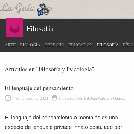
Filosofía
ARTE
BIOLOGÍA
DERECHO
EDUCACIÓN
FILOSOFÍA
FÍSI
Artículos en "Filosofía y Psicología"
El lenguaje del pensamiento
7 de febrero de 2024
Publicado por Esteban Galisteo Gámez
El lenguaje del pensamiento o mentalés es una
especie de lenguaje privado innato postulado por