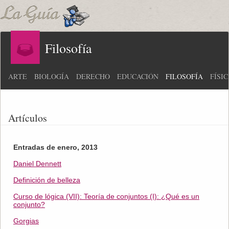
Filosofía
ARTE
BIOLOGÍA
DERECHO
EDUCACIÓN
FILOSOFÍA
FÍSI
Artículos
Entradas de enero, 2013
Daniel Dennett
Definición de belleza
Curso de lógica (VII): Teoría de conjuntos (I): ¿Qué es un
conjunto?
Gorgias