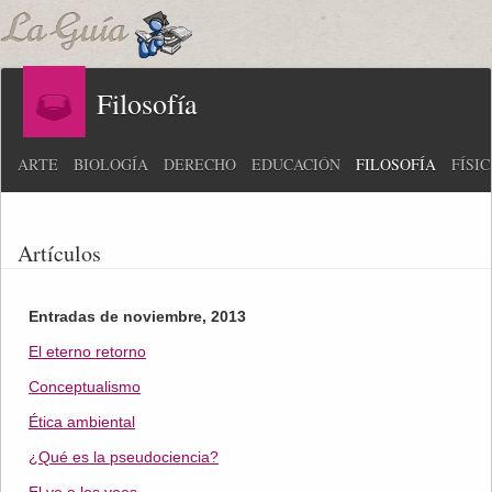
Filosofía
ARTE
BIOLOGÍA
DERECHO
EDUCACIÓN
FILOSOFÍA
FÍSI
Artículos
Entradas de noviembre, 2013
El eterno retorno
Conceptualismo
Ética ambiental
¿Qué es la pseudociencia?