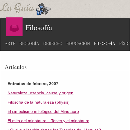
Filosofía
ARTE
BIOLOGÍA
DERECHO
EDUCACIÓN
FILOSOFÍA
FÍSI
Artículos
Entradas de febrero, 2007
Naturaleza, esencia, causa y origen
Filosofía de la naturaleza (physis)
El simbolismo mitológico del Minotauro
El mito del minotauro – Teseo y el minotauro