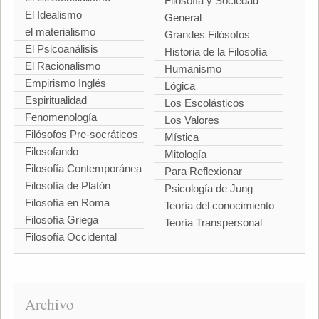
Filosofía y Sociedad
El Idealismo
General
el materialismo
Grandes Filósofos
El Psicoanálisis
Historia de la Filosofía
El Racionalismo
Humanismo
Empirismo Inglés
Lógica
Espiritualidad
Los Escolásticos
Fenomenología
Los Valores
Filósofos Pre-socráticos
Mística
Filosofando
Mitología
Filosofía Contemporánea
Para Reflexionar
Filosofía de Platón
Psicología de Jung
Filosofía en Roma
Teoría del conocimiento
Filosofía Griega
Teoría Transpersonal
Filosofía Occidental
Archivo