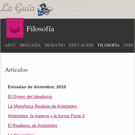
Filosofía
ARTE
BIOLOGÍA
DERECHO
EDUCACIÓN
FILOSOFÍA
FÍSI
Artículos
Entradas de diciembre, 2010
El Origen del Idealismo
La Metafísica Realista de Aristóteles
Aristóteles, la materia y la forma-Parte II
El Realismo de Aristóteles