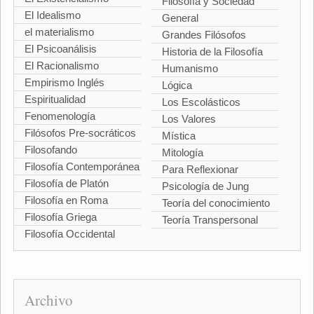
Filosofía y Sociedad
El Idealismo
General
el materialismo
Grandes Filósofos
El Psicoanálisis
Historia de la Filosofía
El Racionalismo
Humanismo
Empirismo Inglés
Lógica
Espiritualidad
Los Escolásticos
Fenomenología
Los Valores
Filósofos Pre-socráticos
Mística
Filosofando
Mitología
Filosofía Contemporánea
Para Reflexionar
Filosofía de Platón
Psicología de Jung
Filosofía en Roma
Teoría del conocimiento
Filosofía Griega
Teoría Transpersonal
Filosofía Occidental
Archivo