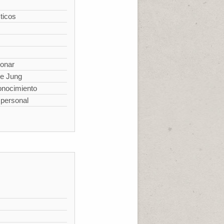
ticos
ionar
de Jung
conocimiento
spersonal