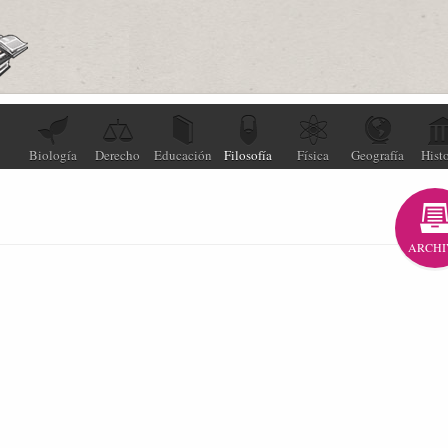
Biología
Derecho
Educación
Filosofía
Física
Geografía
Histo
ARCHI