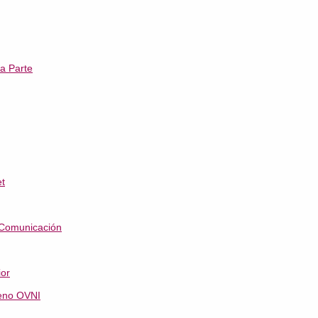
a Parte
t
e Comunicación
ior
meno OVNI