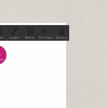
ria
Lengua
Matem.
Psicología
Química
VO