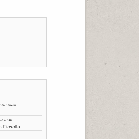
Sociedad
ósofos
a Filosofía