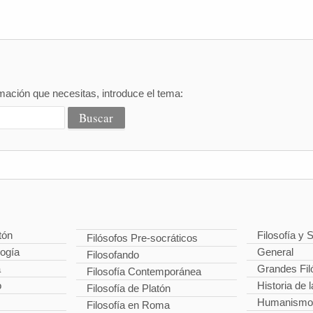
mación que necesitas, introduce el tema:
tón
Filosofía y 
Filósofos Pre-socráticos
logía
General
Filosofando
a
Grandes Fil
Filosofía Contemporánea
o
Historia de l
Filosofía de Platón
Humanismo
Filosofía en Roma