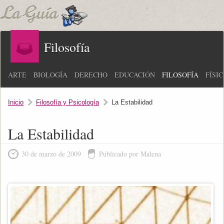
Filosofía
ARTE
BIOLOGÍA
DERECHO
EDUCACIÓN
FILOSOFÍA
FÍSI
Inicio
Filosofía y Psicología
La Estabilidad
La Estabilidad
30 de marzo de 2009
Publicado por Malena