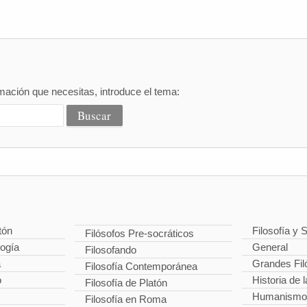
mación que necesitas, introduce el tema:
tón
Filosofía y 
Filósofos Pre-socráticos
logía
General
Filosofando
a
Grandes Fil
Filosofía Contemporánea
o
Historia de l
Filosofía de Platón
Humanismo
Filosofía en Roma