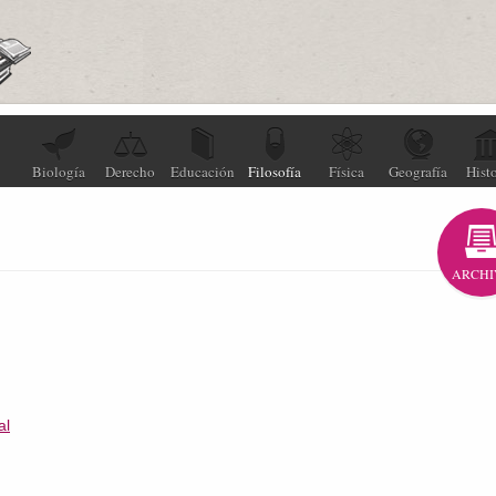
Biología
Derecho
Educación
Filosofía
Física
Geografía
Histo
ARCHI
al