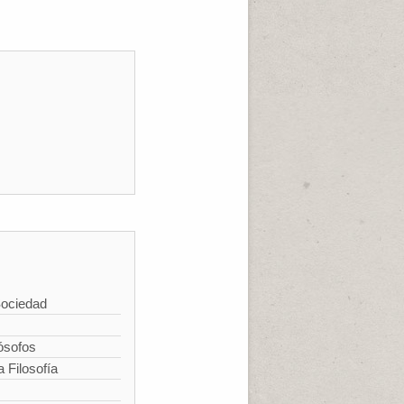
Sociedad
ósofos
a Filosofía