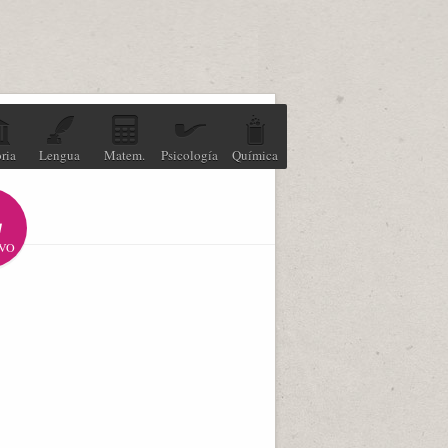
ria
Lengua
Matem.
Psicología
Química
VO