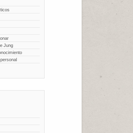
ticos
ionar
de Jung
conocimiento
spersonal