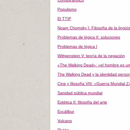
Conspiranoico
Populismo
El TTIP
Noam Chomsky I: Filosofía de la lingüís
Problemas de lógica II: soluciones
Problemas de lógica I
Wittgenstein V: teoría de la negación
«The Walking Dead»: «el hombre es un
The Walking Dead y la identidad person
Cine y filosofía VIII: «Guerra Mundial Z
Sanidad pública mundial
Estética II: filosofía del arte
Excálibur
Vulcano