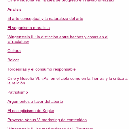
Cine y filosofía VII: la idea de progreso en Hayao Miyazaki
Análisis
El arte conceptual y la naturaleza del arte
El veganismo moralista
Wittgenstein III: la distinción entre hechos y cosas en el
«Tractatus»
Cultura
Boicot
Tordesillas y el consumo responsable
Cine y filosofía VI: «Así en el cielo como en la Tierra» y la crítica a
la religión
Patriotismo
Argumentos a favor del aborto
El escepticismo de Kripke
Proyecto Venus V: marketing de contenidos