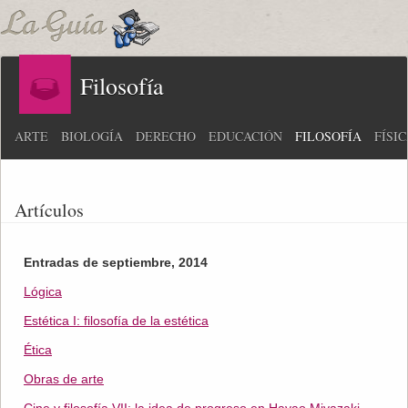
Filosofía
ARTE
BIOLOGÍA
DERECHO
EDUCACIÓN
FILOSOFÍA
FÍSI
Artículos
Entradas de septiembre, 2014
Lógica
Estética I: filosofía de la estética
Ética
Obras de arte