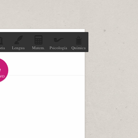
ria
Lengua
Matem.
Psicología
Química
VO