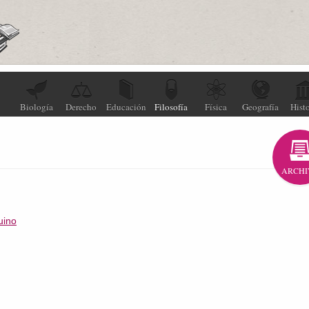
Biología
Derecho
Educación
Filosofía
Física
Geografía
Histo
ARCHI
uino