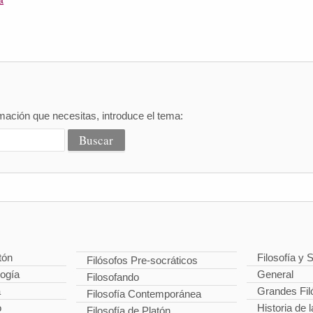
a
mación que necesitas, introduce el tema:
tón
Filosofía y 
Filósofos Pre-socráticos
logía
General
Filosofando
a
Grandes Fil
Filosofía Contemporánea
o
Historia de l
Filosofía de Platón