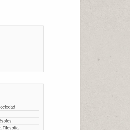
Sociedad
ósofos
a Filosofía