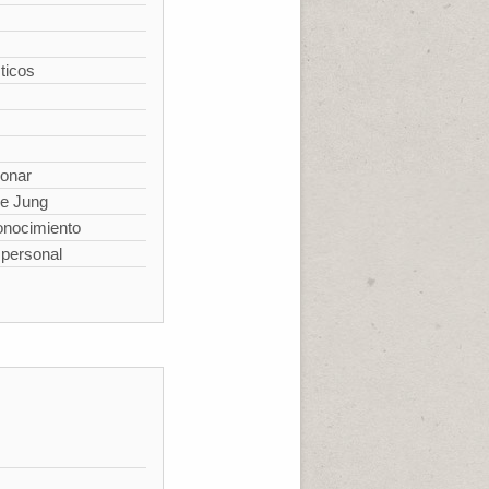
ticos
ionar
de Jung
conocimiento
spersonal