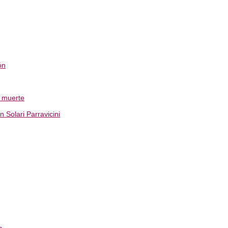
ón
a muerte
Solari Parravicini