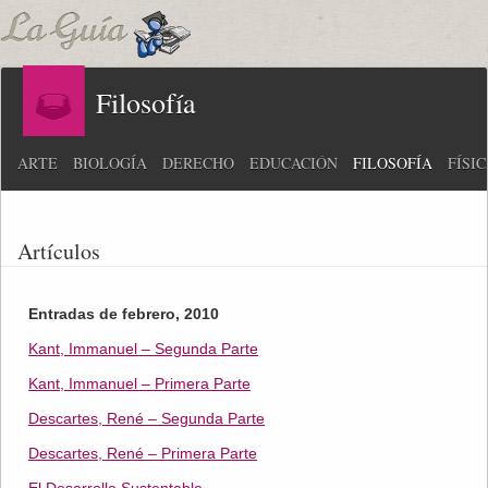
Filosofía
ARTE
BIOLOGÍA
DERECHO
EDUCACIÓN
FILOSOFÍA
FÍSI
Artículos
Entradas de febrero, 2010
Kant, Immanuel – Segunda Parte
Kant, Immanuel – Primera Parte
Descartes, René – Segunda Parte
Descartes, René – Primera Parte