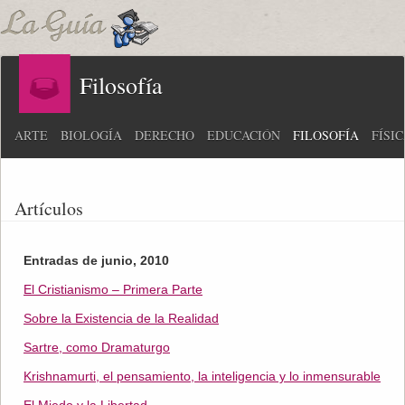
Filosofía
ARTE
BIOLOGÍA
DERECHO
EDUCACIÓN
FILOSOFÍA
FÍSI
Artículos
Entradas de junio, 2010
El Cristianismo – Primera Parte
Sobre la Existencia de la Realidad
Sartre, como Dramaturgo
Krishnamurti, el pensamiento, la inteligencia y lo inmensurable