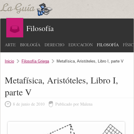
Filosofía
ARTE
BIOLOGÍA
DERECHO
EDUCACIÓN
FILOSOFÍA
FÍSI
Inicio
Filosofía Griega
Metafísica, Aristóteles, Libro I, parte V
Metafísica, Aristóteles, Libro I,
parte V
8 de junio de 2010
Publicado por Malena