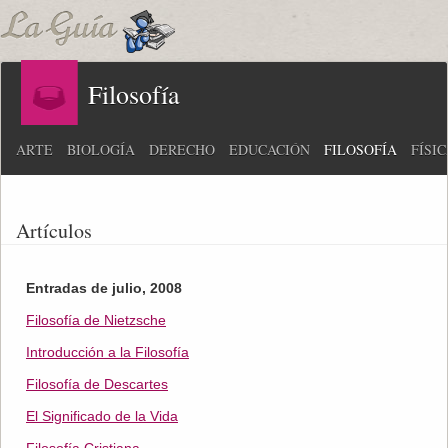
Filosofía
ARTE
BIOLOGÍA
DERECHO
EDUCACIÓN
FILOSOFÍA
FÍSI
Artículos
Entradas de julio, 2008
Filosofía de Nietzsche
Introducción a la Filosofía
Filosofía de Descartes
El Significado de la Vida