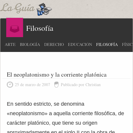
Filosofía
ARTE
BIOLOGÍA
DERECHO
EDUCACIÓN
FILOSOFÍA
FÍSI
El neoplatonismo y la corriente platónica
25 de marzo de 2007
Publicado por Christian
En sentido estricto, se denomina
«neoplatonismo» a aquella corriente filosófica, de
carácter platónico, que tiene su origen
aproximadamente en el siglo II con la obra de