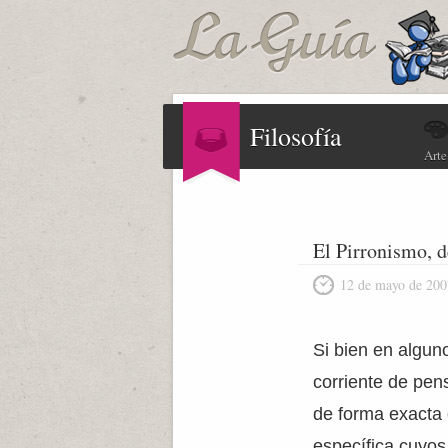
Filosofía
Arte
El Pirronismo, d
12 de mayo de 200
Si bien en algun
corriente de pen
de forma exacta q
específica cuyos