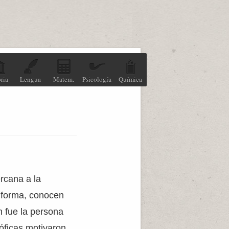
ria
Lengua
Matem.
Psicología
Química
rcana a la
a forma, conocen
n fue la persona
sóficas motivaron