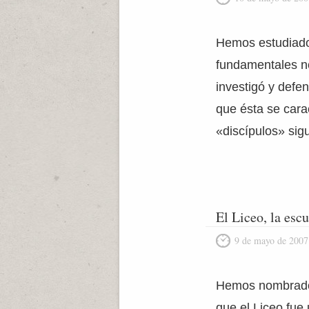
Hemos estudiado
fundamentales no 
investigó y defe
que ésta se car
«discípulos» sig
El Liceo, la esc
9 de mayo de 2007
Hemos nombrado 
que el Liceo fue 