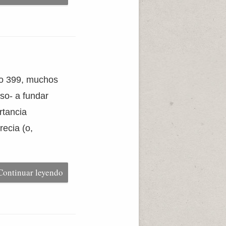
ño 399, muchos
so- a fundar
rtancia
recia (o,
Continuar leyendo