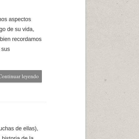
nos aspectos
rgo de su vida,
i bien recordamos
 sus
Continuar leyendo
chas de ellas),
historia de la