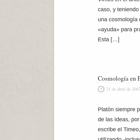
caso, y teniendo
una cosmología q
«ayuda» para prá
Esta […]
Cosmología en P
21 de abril de 200
Platón siempre p
de las Ideas, por
escribe el Timeo,
utilizando -incl