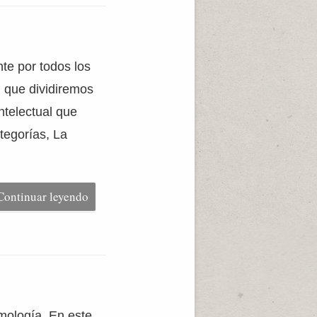
te por todos los
, que dividiremos
ntelectual que
tegorías, La
Continuar leyendo
smología. En este