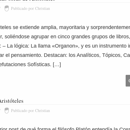
7
Publicado por Christian
óteles se extiende amplia, mayoritaria y sorprendentemen
, soliéndose agrupar en cinco grandes grupos de libros
: – La lógica: La llama «Organon», y es un instrumento i
ar el pensamiento. Destacan: los Analíticos, Tópicos, Ca
efutaciones Sofísticas. […]
ristóteles
7
Publicado por Christian
rior post de qué forma el filósofo Platón entendía la Co