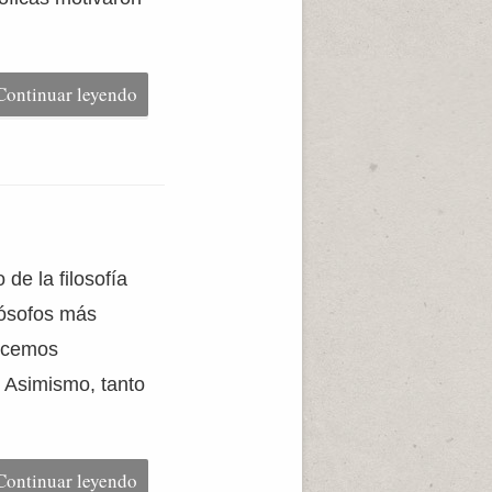
Continuar leyendo
de la filosofía
lósofos más
nocemos
 Asimismo, tanto
Continuar leyendo