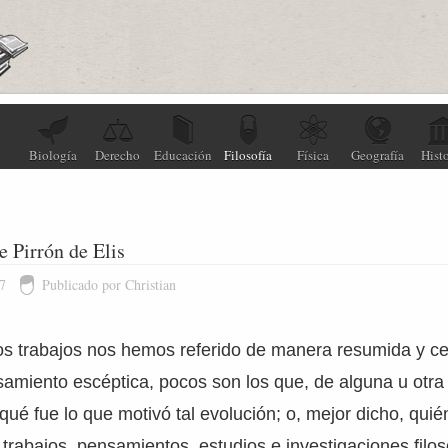
Biología
Derecho
Educación
Filosofía
Física
Geografía
Histo
e Pirrón de Elis
7
Publicado por Christian
os trabajos nos hemos referido de manera resumida y ce
samiento escéptica, pocos son los que, de alguna u otr
ué fue lo que motivó tal evolución; o, mejor dicho, quié
 trabajos, pensamientos, estudios e investigaciones filo