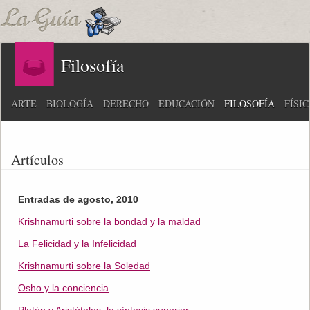
Filosofía
ARTE
BIOLOGÍA
DERECHO
EDUCACIÓN
FILOSOFÍA
FÍSI
Artículos
Entradas de agosto, 2010
Krishnamurti sobre la bondad y la maldad
La Felicidad y la Infelicidad
Krishnamurti sobre la Soledad
Osho y la conciencia