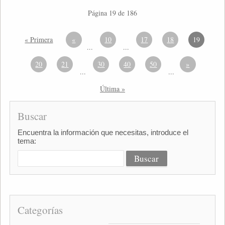
Página 19 de 186
« Primera
«
10
17
18
19
...
...
20
21
30
40
50
»
...
...
Última »
Buscar
Encuentra la información que necesitas, introduce el
tema:
Categorías