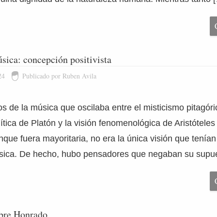
úsica: concepción positivista
24
Publicado por Ruben Avila
os de la música que oscilaba entre el misticismo pitagóri
tica de Platón y la visión fenomenológica de Aristóteles 
nque fuera mayoritaria, no era la única visión que tenían
úsica. De hecho, hubo pensadores que negaban su supu
bre Honrado