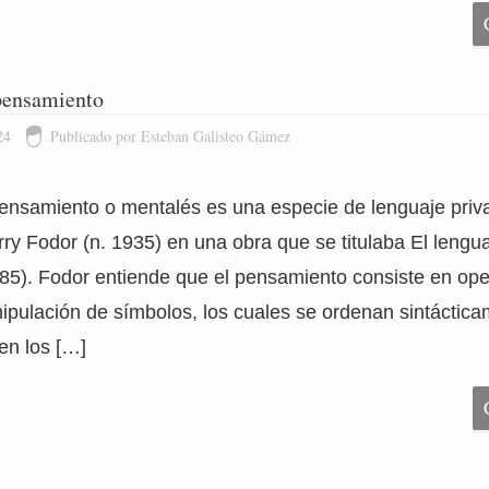
 pensamiento
24
Publicado por Esteban Galisteo Gámez
pensamiento o mentalés es una especie de lenguaje priv
rry Fodor (n. 1935) en una obra que se titulaba El lengua
85). Fodor entiende que el pensamiento consiste en op
pulación de símbolos, los cuales se ordenan sintáctic
en los […]