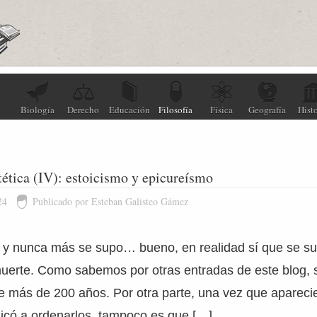
Biología
Derecho
Educación
Filosofía
Física
Geografía
Histo
stética (IV): estoicismo y epicureísmo
24
Publicado por Esteban Galisteo Gámez
ó y nunca más se supo… bueno, en realidad sí que se s
erte. Como sabemos por otras entradas de este blog, s
e más de 200 años. Por otra parte, una vez que apareci
icó a ordenarlos, tampoco es que […]