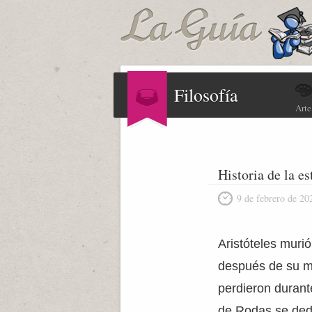
Filosofía
Arte
Historia de la e
9 de febrero de 20
Aristóteles muri
después de su mu
perdieron durant
de Rodas se ded