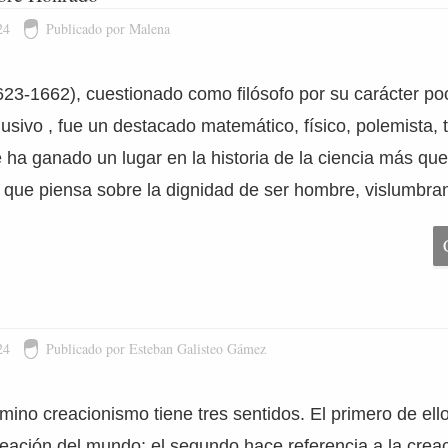
24
Publicado por Malena
623-1662), cuestionado como filósofo por su carácter po
sivo , fue un destacado matemático, físico, polemista, 
 ha ganado un lugar en la historia de la ciencia más que e
o que piensa sobre la dignidad de ser hombre, vislumbra
24
Publicado por Esteban Galisteo Gámez
érmino creacionismo tiene tres sentidos. El primero de el
creación del mundo; el segundo hace referencia a la crea