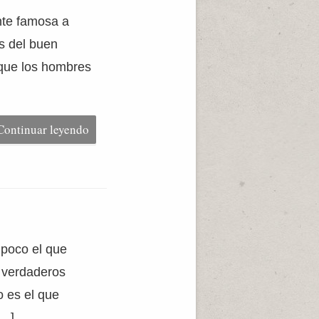
nte famosa a
s del buen
orque los hombres
Continuar leyendo
mpoco el que
s verdaderos
o es el que
[…]