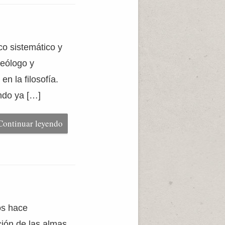
co sistemático y
teólogo y
n la filosofía.
ndo ya […]
Continuar leyendo
los hace
ción de las almas