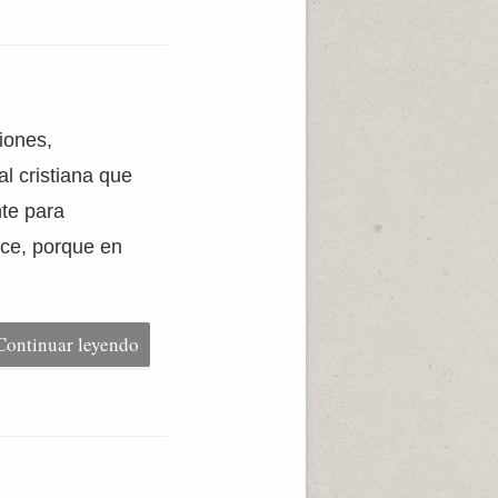
iones,
l cristiana que
te para
ice, porque en
Continuar leyendo