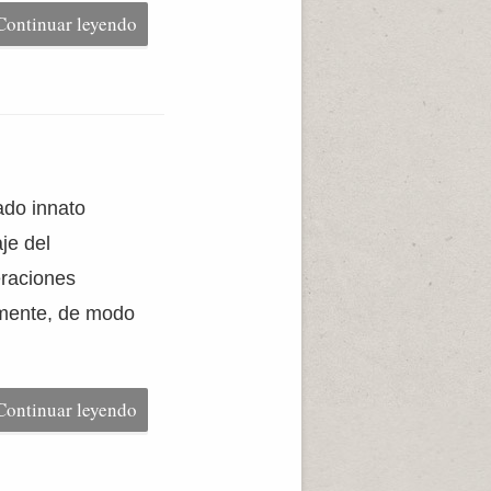
Continuar leyendo
ado innato
je del
eraciones
amente, de modo
Continuar leyendo