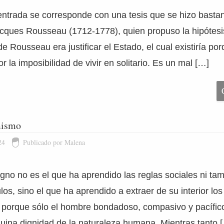
a entrada se corresponde con una tesis que se hizo basta
acques Rousseau (1712-1778), quien propuso la hipótesi
de Rousseau era justificar el Estado, el cual existiría p
r la imposibilidad de vivir en solitario. Es un mal […]
mismo
24
Publicado por Malena
gno no es el que ha aprendido las reglas sociales ni ta
los, sino el que ha aprendido a extraer de su interior lo
s; porque sólo el hombre bondadoso, compasivo y pacífic
nuina dignidad de la naturaleza humana. Mientras tanto 