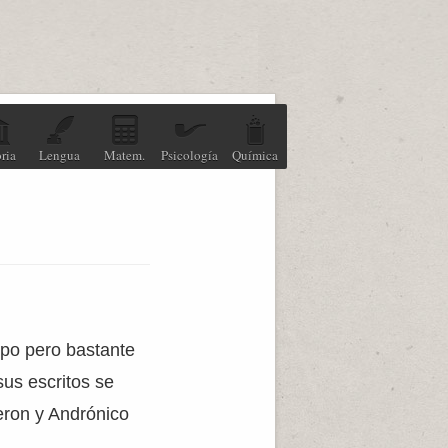
ria
Lengua
Matem.
Psicología
Química
upo pero bastante
us escritos se
eron y Andrónico