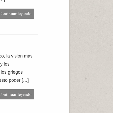
Continuar leyendo
co, la visión más
y los
 los griegos
esto poder […]
Continuar leyendo