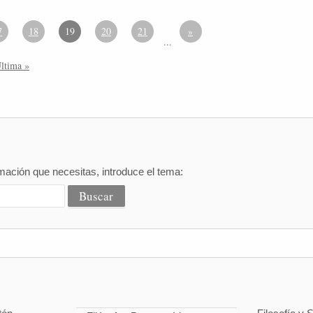
7
18
19
20
21
»
...
ltima »
mación que necesitas, introduce el tema: