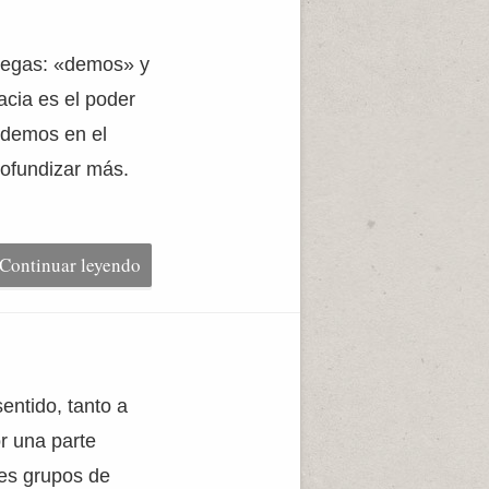
riegas: «demos» y
cia es el poder
edemos en el
rofundizar más.
Continuar leyendo
ntido, tanto a
r una parte
des grupos de