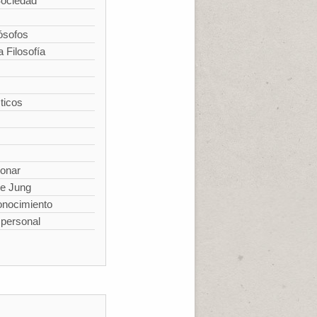
Sociedad
ósofos
a Filosofía
ticos
ionar
de Jung
conocimiento
spersonal