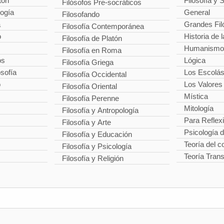
tón
Filosofía y 
Filósofos Pre-socráticos
logía
General
Filosofando
a
Grandes Fil
Filosofía Contemporánea
o
Historia de l
Filosofía de Platón
Humanismo
Filosofía en Roma
os
Lógica
Filosofía Griega
osofía
Los Escolás
Filosofía Occidental
o
Los Valores
Filosofía Oriental
Mística
Filosofía Perenne
Mitología
Filosofía y Antropología
Para Reflex
Filosofía y Arte
Psicología 
Filosofía y Educación
Teoría del 
Filosofía y Psicología
Teoría Tran
Filosofía y Religión