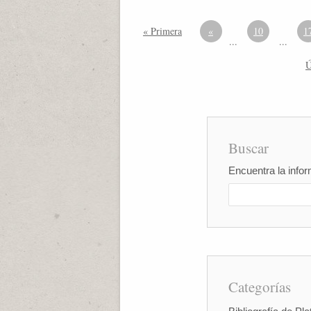
« Primera
«
10
1
...
...
Ú
Buscar
Encuentra la infor
Categorías