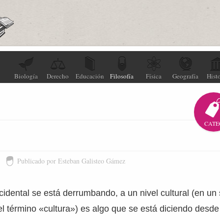
Biología
Derecho
Educación
Filosofía
Física
Geografía
Histo
CATE
Publicado por Esteban Galisteo Gámez
dental se está derrumbando, a un nivel cultural (en un 
 término «cultura») es algo que se está diciendo desde