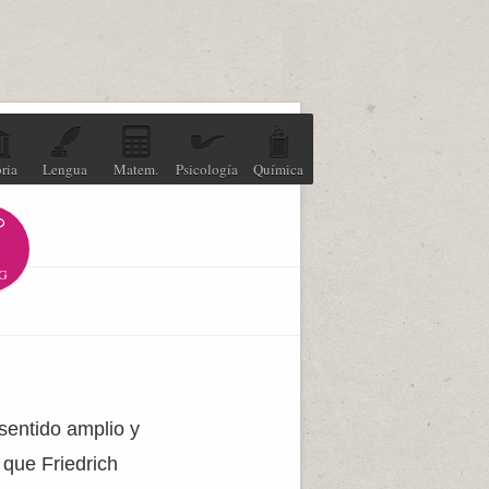
ria
Lengua
Matem.
Psicología
Química
G
sentido amplio y
 que Friedrich