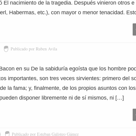
ó El nacimiento de la tragedia. Después vinieron otros e 
erl, Habermas, etc.), con mayor o menor tenacidad. Esto
Publicado por Ruben Avila
Bacon en su De la sabiduría egoísta que los hombre pod
os importantes, son tres veces sirvientes: primero del s
e la fama; y, finalmente, de los propios asuntos con lo
o pueden disponer libremente ni de sí mismos, ni […]
4
Publicado por Esteban Galisteo Gámez