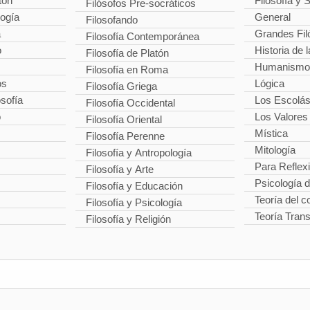
tón
Filosofía y 
Filósofos Pre-socráticos
logía
General
Filosofando
a
Grandes Fil
Filosofía Contemporánea
o
Historia de l
Filosofía de Platón
Humanismo
Filosofía en Roma
os
Lógica
Filosofía Griega
osofía
Los Escolás
Filosofía Occidental
o
Los Valores
Filosofía Oriental
Mística
Filosofía Perenne
Mitología
Filosofía y Antropología
Para Reflex
Filosofía y Arte
Psicología 
Filosofía y Educación
Teoría del 
Filosofía y Psicología
Teoría Tran
Filosofía y Religión