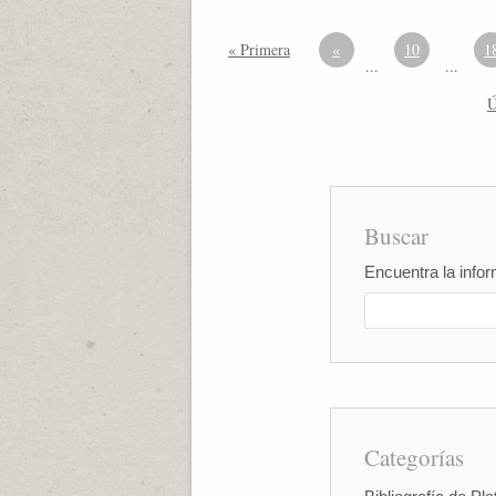
« Primera
«
10
1
...
...
Ú
Buscar
Encuentra la infor
Categorías