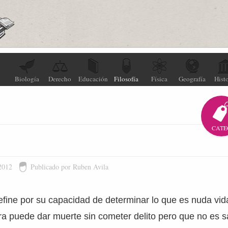
Biología
Derecho
Educación
Filosofía
Física
Geografía
Histo
CATE
2012
Publicado por Ruben Avila
efine por su capacidad de determinar lo que es nuda vid
ra puede dar muerte sin cometer delito pero que no es sa