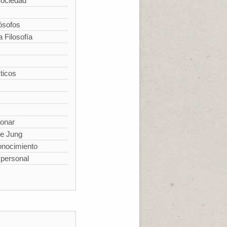
Sociedad
ósofos
a Filosofía
ticos
ionar
de Jung
conocimiento
spersonal