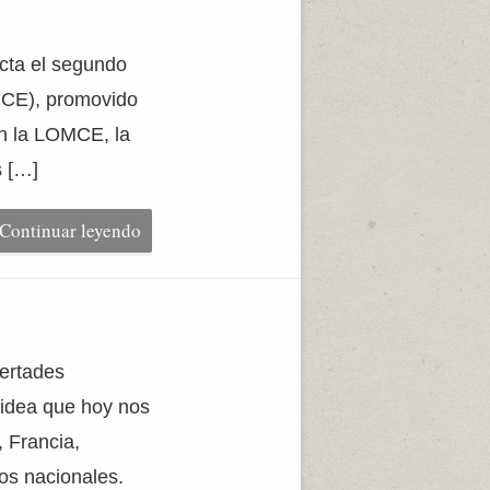
icta el segundo
OMCE), promovido
ún la LOMCE, la
s […]
Continuar leyendo
bertades
 idea que hoy nos
 Francia,
dos nacionales.