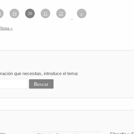
8
19
20
21
22
»
...
ltima »
mación que necesitas, introduce el tema: