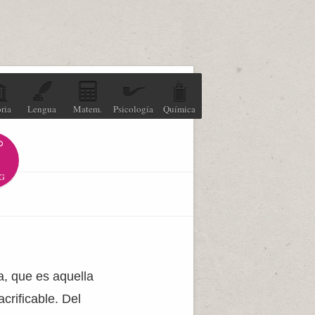
ria
Lengua
Matem.
Psicología
Química
G
a, que es aquella
crificable. Del