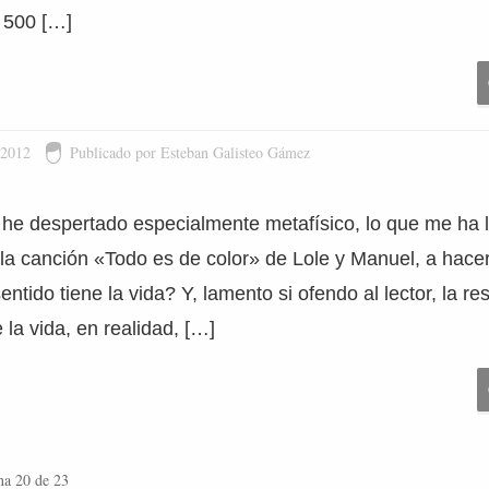
 500 […]
 2012
Publicado por Esteban Galisteo Gámez
e despertado especialmente metafísico, lo que me ha l
la canción «Todo es de color» de Lole y Manuel, a hacer
ntido tiene la vida? Y, lamento si ofendo al lector, la re
 la vida, en realidad, […]
na 20 de 23