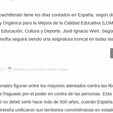
l bachillerato tiene los días contados en España, según d
ey Orgánica para la Mejora de la Calidad Educativa (L
de Educación, Cultura y Deporte, José Ignacio Wert. Seg
osofía seguirá siendo una asignatura troncal en todas la
012
Publicado por Esteban Galisteo Gámez
nales figuran entre los mayores atentados contra las li
s fraguado por el poder en contra de las personas. Esta
al no debió serlo hace más de 500 años, cuando España,
retaña unificaron sus territorios convirtiéndose en esta