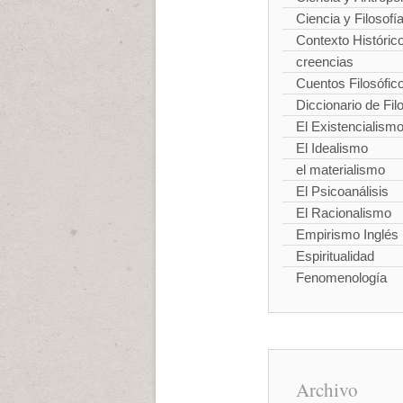
Ciencia y Filosofí
Contexto Históric
creencias
Cuentos Filosófic
Diccionario de Fil
El Existencialism
El Idealismo
el materialismo
El Psicoanálisis
El Racionalismo
Empirismo Inglés
Espiritualidad
Fenomenología
Archivo