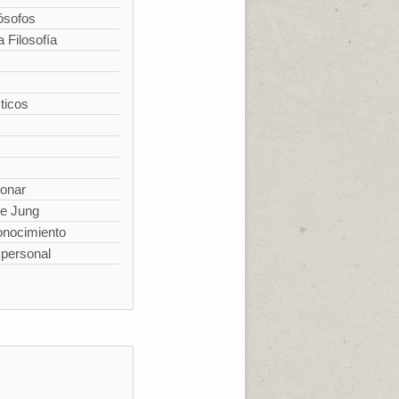
ósofos
a Filosofía
ticos
ionar
de Jung
conocimiento
spersonal