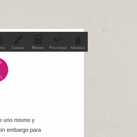
ria
Lengua
Matem.
Psicología
Química
G
bre uno mismo y
Sin embargo para