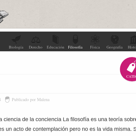
Biología
Derecho
Educación
Filosofía
Física
Geografía
Histo
CATE
8
Publicado por Malena
na ciencia de la conciencia La filosofía es una teoría so
es un acto de contemplación pero no es la vida misma. 