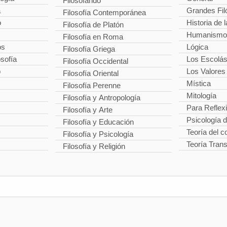
Filosofando
a
Grandes Fil
Filosofía Contemporánea
o
Historia de l
Filosofía de Platón
Humanismo
Filosofía en Roma
os
Lógica
Filosofía Griega
osofía
Los Escolás
Filosofía Occidental
o
Los Valores
Filosofía Oriental
Mística
Filosofía Perenne
Mitología
Filosofía y Antropología
Para Reflex
Filosofía y Arte
Psicología 
Filosofía y Educación
Teoría del 
Filosofía y Psicología
Teoría Tran
Filosofía y Religión