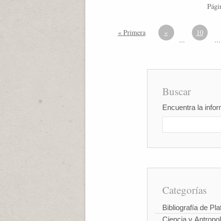
Pági
« Primera
«
10
...
...
Buscar
Encuentra la infor
Categorías
Bibliografía de Pla
Ciencia y Antropo