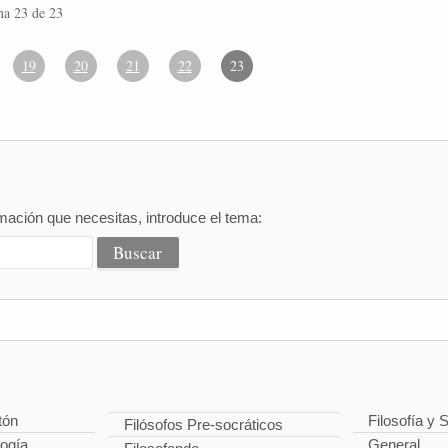
na 23 de 23
19
20
21
22
23
mación que necesitas, introduce el tema:
tón
Filosofía y 
Filósofos Pre-socráticos
logía
General