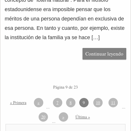
concepto de “lotería natural”. Para el filósofo
estadounidense era imposible pensar que los
méritos de una persona dependían en exclusiva de
esa persona. En tanto y cuanto, por ejemplo, existe
la institución de la familia ya se hace […]
Continuar leyendo
Página 9 de 23
« Primera
«
7
8
9
10
11
...
...
20
»
Última »
...