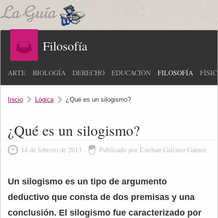
Filosofía
ARTE
BIOLOGÍA
DERECHO
EDUCACIÓN
FILOSOFÍA
FÍSI
Inicio
Lógica
¿Qué es un silogismo?
¿Qué es un silogismo?
14 de febrero de 2013
Publicado por Esteban Galisteo Gámez
Un silogismo es un tipo de argumento
deductivo que consta de dos premisas y una
conclusión. El silogismo fue caracterizado por