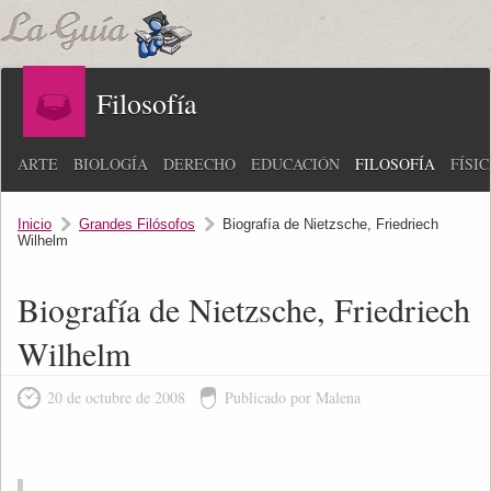
Filosofía
ARTE
BIOLOGÍA
DERECHO
EDUCACIÓN
FILOSOFÍA
FÍSI
Inicio
Grandes Filósofos
Biografía de Nietzsche, Friedriech
Wilhelm
Biografía de Nietzsche, Friedriech
Wilhelm
20 de octubre de 2008
Publicado por Malena