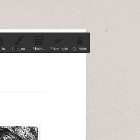
ria
Lengua
Matem.
Psicología
Química