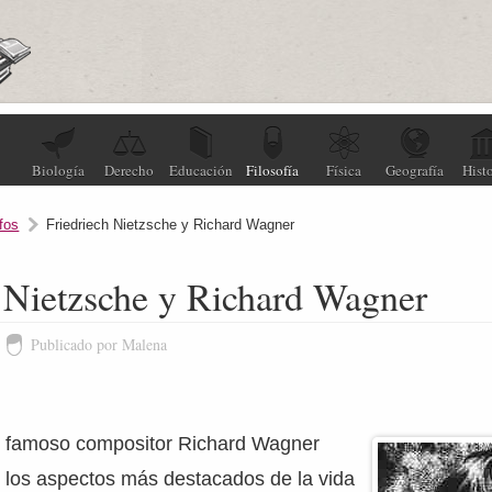
Biología
Derecho
Educación
Filosofía
Física
Geografía
Histo
fos
Friedriech Nietzsche y Richard Wagner
 Nietzsche y Richard Wagner
Publicado por Malena
el famoso compositor Richard Wagner
 los aspectos más destacados de la vida