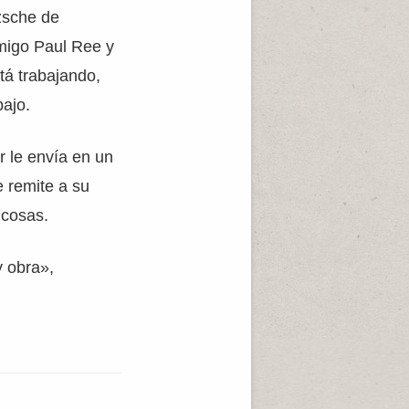
zsche de
amigo Paul Ree y
tá trabajando,
bajo.
r le envía en un
e remite a su
 cosas.
 obra»,