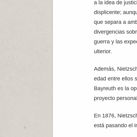
a la idea de justi
displicente; aunq
que separa a amb
divergencias sobre
guerra y las expec
ulterior.
Además, Nietzsch
edad entre ellos 
Bayreuth es la op
proyecto personal
En 1876, Nietzsc
está pasando el i