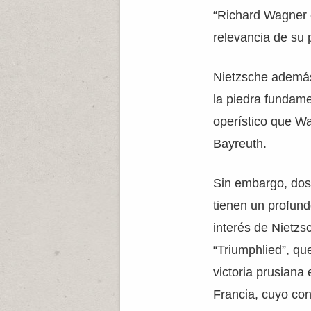
“Richard Wagner 
relevancia de su 
Nietzsche además
la piedra fundame
operístico que Wa
Bayreuth.
Sin embargo, do
tienen un profun
interés de Nietzs
“Triumphlied”, qu
victoria prusiana 
Francia, cuyo con