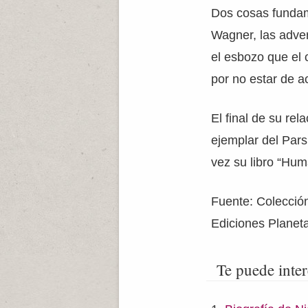
Dos cosas fundam
Wagner, las adver
el esbozo que el 
por no estar de a
El final de su re
ejemplar del Pars
vez su libro “Hu
Fuente: Colecció
Ediciones Planet
Te puede inter