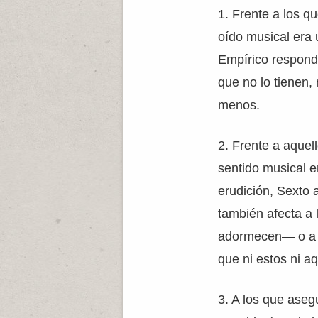
1. Frente a los q
oído musical era 
Empírico respond
que no lo tienen,
menos.
2. Frente a aquel
sentido musical 
erudición, Sexto
también afecta a
adormecen— o a l
que ni estos ni a
3. A los que aseg