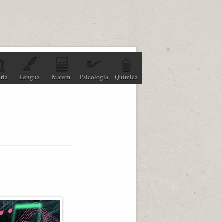
ria
Lengua
Matem.
Psicología
Química