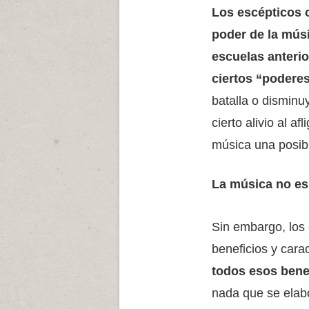
Los escépticos 
poder de la mús
escuelas anteri
ciertos “podere
batalla o disminu
cierto alivio al a
música una posib
La música no es
Sin embargo, los 
beneficios y carac
todos esos bene
nada que se elabo