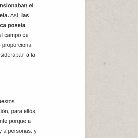
ensionaban el
eía.
Así,
las
ica poseía
 el campo de
o proporciona
nsideraban a la
uestos
ión, para ellos,
ente porque a
y a personas, y