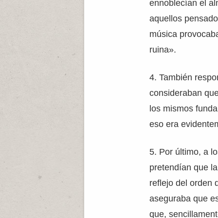
ennoblecían el al
aquellos pensado
música provocaba
ruina».
4. También respon
consideraban que
los mismos fundam
eso era evidentem
5. Por último, a 
pretendían que la
reflejo del orden
aseguraba que es
que, sencillament