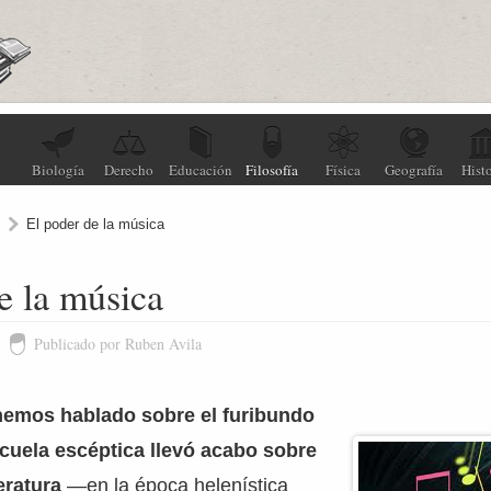
Biología
Derecho
Educación
Filosofía
Física
Geografía
Histo
El poder de la música
e la música
Publicado por Ruben Avila
emos hablado sobre el furibundo
cuela escéptica llevó acabo sobre
teratura
—en la época helenística