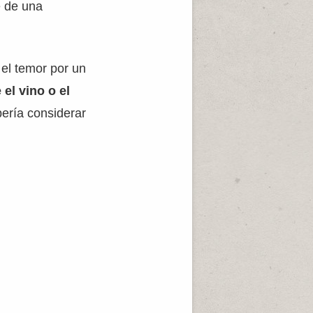
e de una
 el temor por un
 el vino o el
bería considerar