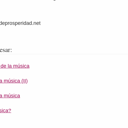
deprosperidad.net
esar:
de la música
a música (II)
la música
sica?