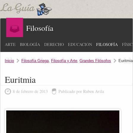
Filosofía
ARTE
BIOLOGÍA
DERECHO
EDUCACIÓN
FILOSOFÍA
FÍSI
Inicio
Filosofía Griega
,
Filosofía y Arte
,
Grandes Filósofos
Euritmia
Euritmia
8 de febrero de 2013
Publicado por Ruben Avila