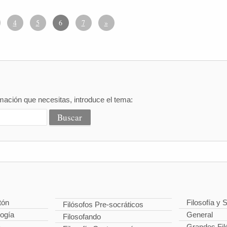
4
5
6
7
»
mación que necesitas, introduce el tema:
tón
Filosofía y 
Filósofos Pre-socráticos
logía
General
Filosofando
a
Grandes Fil