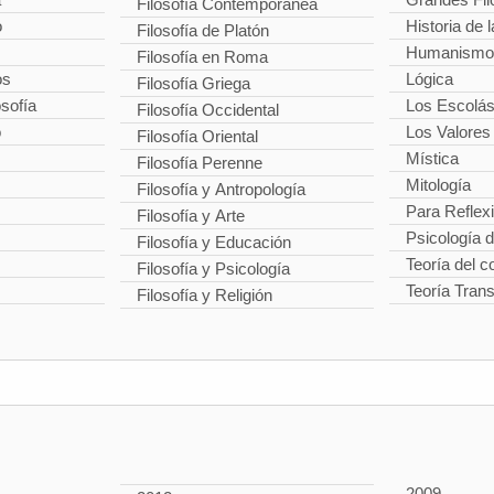
Filosofía Contemporánea
o
Historia de l
Filosofía de Platón
Humanismo
Filosofía en Roma
os
Lógica
Filosofía Griega
osofía
Los Escolás
Filosofía Occidental
o
Los Valores
Filosofía Oriental
Mística
Filosofía Perenne
Mitología
Filosofía y Antropología
Para Reflex
Filosofía y Arte
Psicología 
Filosofía y Educación
Teoría del 
Filosofía y Psicología
Teoría Tran
Filosofía y Religión
2009