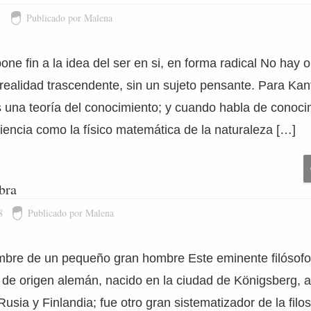
1
Publicado por Malena
ne fin a la idea del ser en si, en forma radical No hay o
ealidad trascendente, sin un sujeto pensante. Para Kant, 
s una teoría del conocimiento; y cuando habla de conoci
ciencia como la físico matemática de la naturaleza […]
bra
8
Publicado por Malena
mbre de un pequeño gran hombre Este eminente filósofo 
de origen alemán, nacido en la ciudad de Königsberg, al
Rusia y Finlandia; fue otro gran sistematizador de la filos