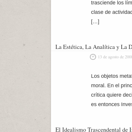
trasciende los l
clase de activida
[…]
La Estética, La Analítica y La 
13 de agosto de 200
Los objetos metaf
moral. En el princ
crítica quiere dec
es entonces Inves
El Idealismo Trascendental de