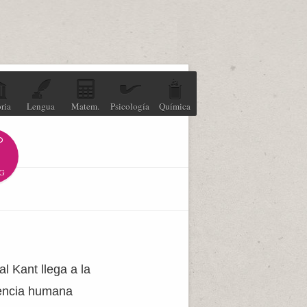
ria
Lengua
Matem.
Psicología
Química
G
l Kant llega a la
iencia humana