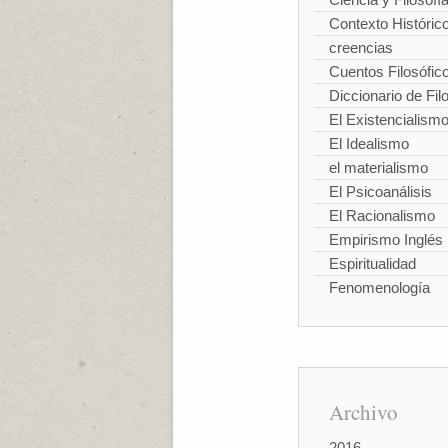
Contexto Históric
creencias
Cuentos Filosófic
Diccionario de Fil
El Existencialism
El Idealismo
el materialismo
El Psicoanálisis
El Racionalismo
Empirismo Inglés
Espiritualidad
Fenomenología
Archivo
2016