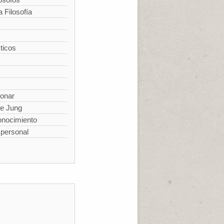
a Filosofía
ticos
ionar
de Jung
conocimiento
spersonal