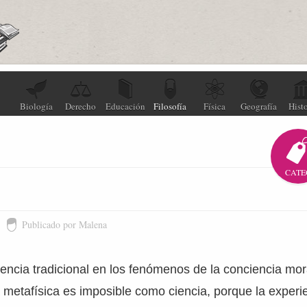
Biología
Derecho
Educación
Filosofía
Física
Geografía
Histo
CATE
Publicado por Malena
iencia tradicional en los fenómenos de la conciencia mora
a metafísica es imposible como ciencia, porque la exper