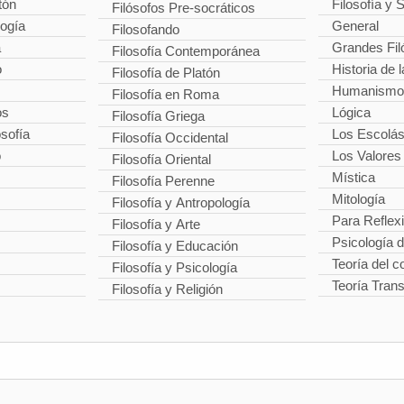
tón
Filosofía y 
Filósofos Pre-socráticos
logía
General
Filosofando
a
Grandes Fil
Filosofía Contemporánea
o
Historia de l
Filosofía de Platón
Humanismo
Filosofía en Roma
os
Lógica
Filosofía Griega
osofía
Los Escolás
Filosofía Occidental
o
Los Valores
Filosofía Oriental
Mística
Filosofía Perenne
Mitología
Filosofía y Antropología
Para Reflex
Filosofía y Arte
Psicología 
Filosofía y Educación
Teoría del 
Filosofía y Psicología
Teoría Tran
Filosofía y Religión