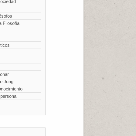
Sociedad
ósofos
a Filosofía
ticos
ionar
de Jung
conocimiento
spersonal