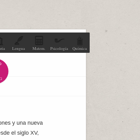
ria
Lengua
Matem.
Psicología
Química
G
giones y una nueva
sde el siglo XV,