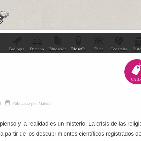
Biología
Derecho
Educación
Filosofía
Física
Geografía
Histo
CATE
8
Publicado por Malena
pienso y la realidad es un misterio. La crisis de las reli
a partir de los descubrimientos científicos registrados de