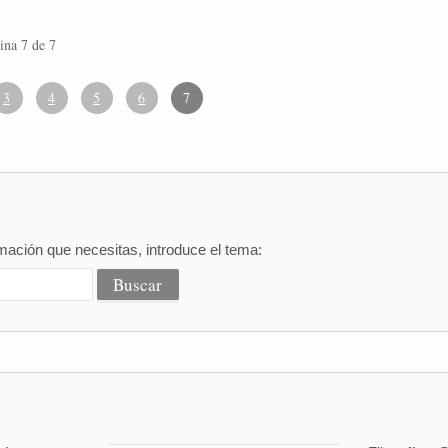
ina 7 de 7
3
4
5
6
7
mación que necesitas, introduce el tema: