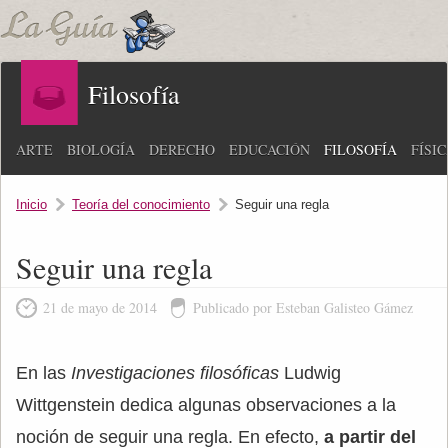
Filosofía
ARTE
BIOLOGÍA
DERECHO
EDUCACIÓN
FILOSOFÍA
FÍSI
Inicio
Teoría del conocimiento
Seguir una regla
Seguir una regla
21 de mayo de 2014
Publicado por Esteban Galisteo Gámez
En las
Investigaciones filosóficas
Ludwig
Wittgenstein dedica algunas observaciones a la
noción de seguir una regla. En efecto,
a partir del