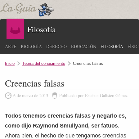
Filosofía
ARTE
BIOLOGÍA
DERECHO
EDUCACIÓN
FILOSOFÍA
FÍSI
Inicio
Teoría del conocimiento
Creencias falsas
Creencias falsas
6 de marzo de 2013
Publicado por Esteban Galisteo Gámez
Todos tenemos creencias falsas y negarlo es,
como dijo Raymond Smullyand, ser fatuos
.
Ahora bien, el hecho de que tengamos creencias