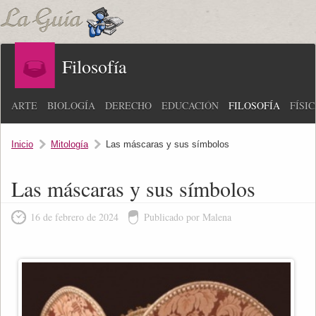
Filosofía
ARTE
BIOLOGÍA
DERECHO
EDUCACIÓN
FILOSOFÍA
FÍSI
Inicio
Mitología
Las máscaras y sus símbolos
Las máscaras y sus símbolos
16 de febrero de 2024
Publicado por Malena