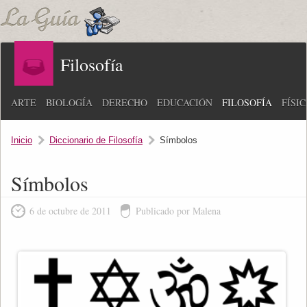
Filosofía
ARTE
BIOLOGÍA
DERECHO
EDUCACIÓN
FILOSOFÍA
FÍSI
Inicio
Diccionario de Filosofía
Símbolos
Símbolos
6 de octubre de 2011
Publicado por Malena