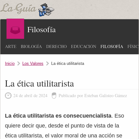
Filosofía
ARTE
BIOLOGÍA
DERECHO
EDUCACIÓN
FILOSOFÍA
FÍSI
Inicio
Los Valores
La ética utilitarista
La ética utilitarista
24 de abril de 2024
Publicado por Esteban Galisteo Gámez
La ética utilitarista es consecuencialista
. Eso
quiere decir que, desde el punto de vista de la
ética utilitarista, el valor moral de una acción se