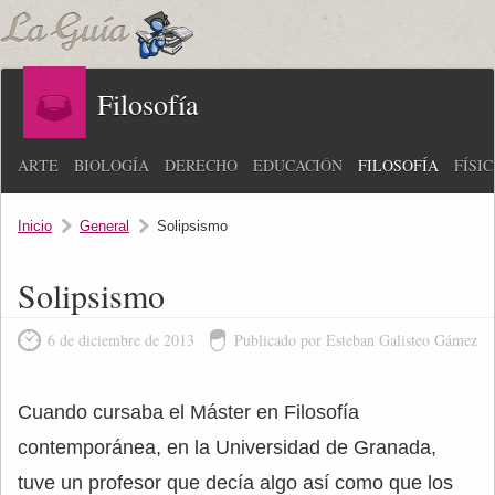
Filosofía
ARTE
BIOLOGÍA
DERECHO
EDUCACIÓN
FILOSOFÍA
FÍSI
Inicio
General
Solipsismo
Solipsismo
6 de diciembre de 2013
Publicado por Esteban Galisteo Gámez
Cuando cursaba el Máster en Filosofía
contemporánea, en la Universidad de Granada,
tuve un profesor que decía algo así como que los