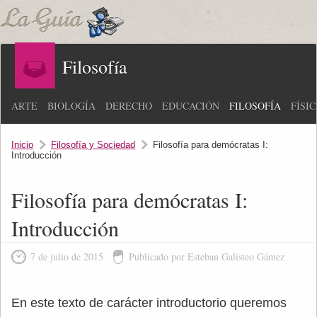
Filosofía
ARTE
BIOLOGÍA
DERECHO
EDUCACIÓN
FILOSOFÍA
FÍSI
Inicio
Filosofía y Sociedad
Filosofía para demócratas I:
Introducción
Filosofía para demócratas I:
Introducción
7 de julio de 2015
Publicado por Esteban Galisteo Gámez
En este texto de carácter introductorio queremos