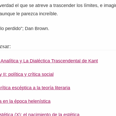
verdad el que se atreve a trascender los límites, e imagi
 aunque le parezca increíble.
lo perdido”; Dan Brown.
esar:
 Analítica y La Dialéctica Trascendental de Kant
: política y crítica social
ítica escéptica a la teoría literaria
a en la época helenística
stética (X): el nacimiento de la estética