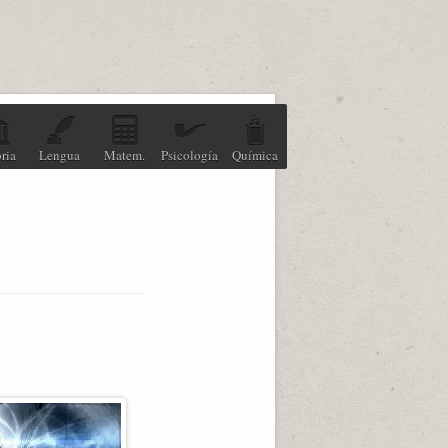
ria
Lengua
Matem.
Psicología
Química