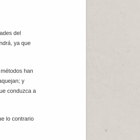
dades del
ndrá, ya que
s métodos han
aquejan; y
que conduzca a
e lo contrario