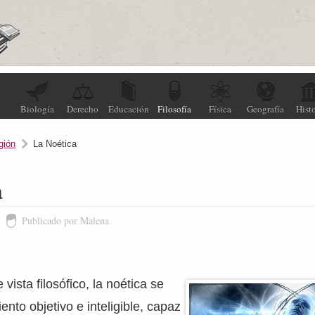
Biología
Derecho
Educación
Filosofía
Física
Geografía
Histo
igión
La Noética
a
Publicado por Malena
vista filosófico, la noética se
ento objetivo e inteligible, capaz