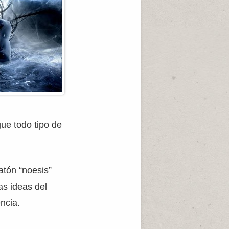
gue todo tipo de
atón “noesis”
as ideas del
encia.