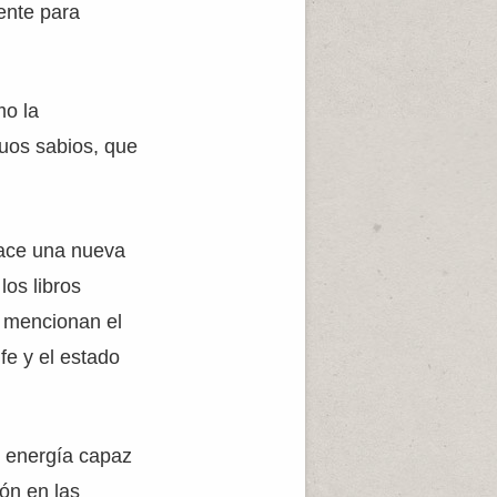
mente para
mo la
uos sabios, que
hace una nueva
los libros
 mencionan el
fe y el estado
r energía capaz
ón en las