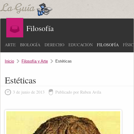
Filosofía
ARTE
BIOLOGÍA
DERECHO
EDUCACIÓN
FILOSOFÍA
FÍSI
Inicio
Filosofía y Arte
Estéticas
Estéticas
3 de junio de 2013
Publicado por Ruben Avila