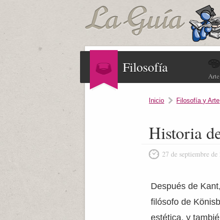
Filosofía
Arte
Inicio
Filosofía y Arte
Historia d
27 de septiembre de
Después de Kant
filósofo de Könis
estética, y tambié