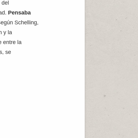
 del
tad.
Pensaba
Según Schelling,
n y la
 entre la
s, se