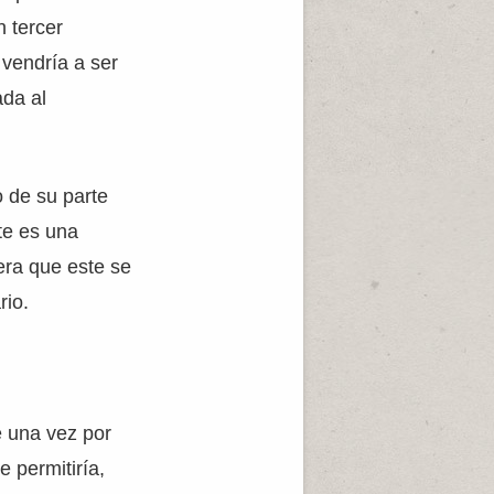
n tercer
 vendría a ser
ada al
o de su parte
te es una
era que este se
rio.
e una vez por
 permitiría,