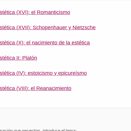
estética (XVI): el Romanticismo
estética (XVII): Schopenhauer y Nietzsche
stética (X): el nacimiento de la estética
stética II: Platón
estética (IV): estoicismo y epicureísmo
estética (VIII): el Reanacimiento
mación que necesitas, introduce el tema: