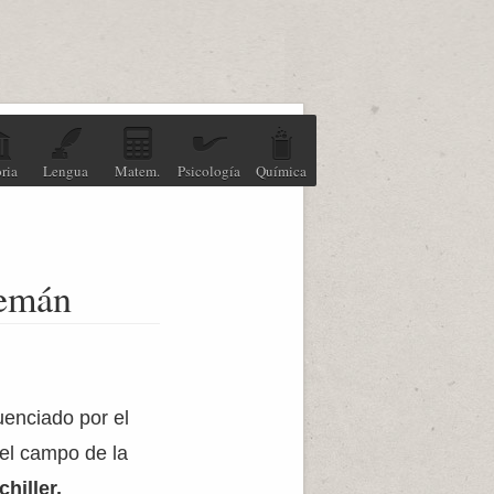
ria
Lengua
Matem.
Psicología
Química
lemán
luenciado por el
 el campo de la
chiller,