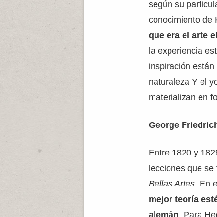
según su particula
conocimiento de K
que era el arte 
la experiencia esté
inspiración están
naturaleza Y el yo
materializan en fo
George Friedric
Entre 1820 y 182
lecciones que se 
Bellas Artes
. En 
mejor teoría est
alemán
. Para He