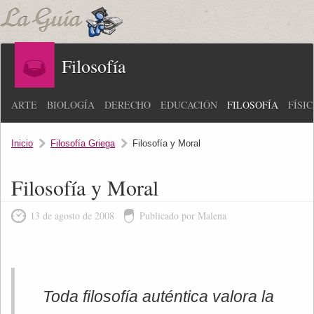
Filosofía
ARTE
BIOLOGÍA
DERECHO
EDUCACIÓN
FILOSOFÍA
FÍSI
Inicio
Filosofía Griega
Filosofía y Moral
Filosofía y Moral
13 de agosto de 2008
Publicado por Malena
Toda filosofía auténtica valora la