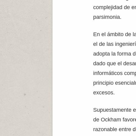
complejidad de e
parsimonia.
En el ámbito de l
el de las ingenie
adopta la forma de
dado que el desa
informáticos comp
principio esencia
excesos.
Supuestamente el
de Ockham favore
razonable entre d