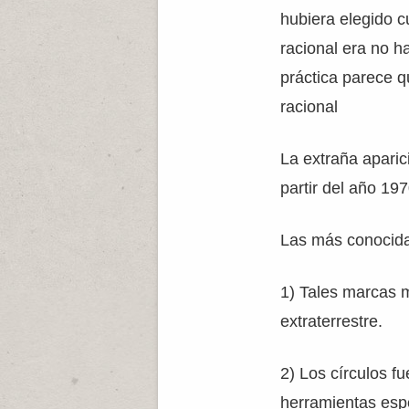
hubiera elegido c
racional era no h
práctica parece 
racional
La extraña aparic
partir del año 197
Las más conocida
1) Tales marcas m
extraterrestre.
2) Los círculos f
herramientas espe