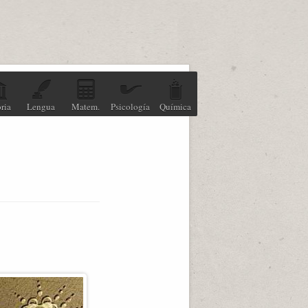
ria
Lengua
Matem.
Psicología
Química