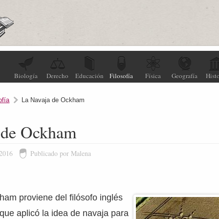
Biología
Derecho
Educación
Filosofía
Física
Geografía
Histo
ofía
La Navaja de Ockham
 de Ockham
 2016
Publicado por Malena
am proviene del filósofo inglés
ue aplicó la idea de navaja para