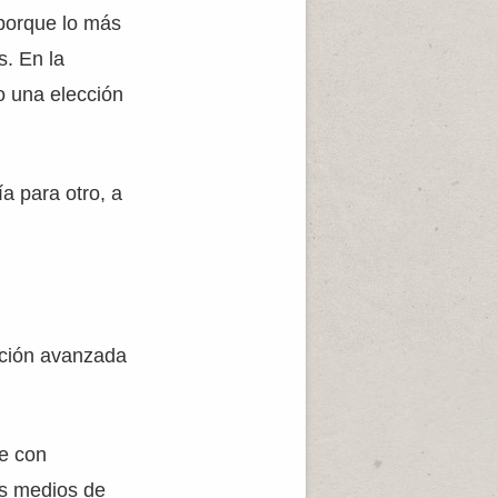
 porque lo más
s. En la
o una elección
ía para otro, a
ación avanzada
he con
os medios de