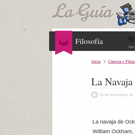
Filosofía
Arte
Inicio
Ciencia y Filos
La Navaja
16 de noviembre de
La navaja de Ockh
William Ockham, q