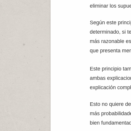
eliminar los supu
Según este princi
determinado, si t
más razonable es 
que presenta me
Este principio ta
ambas explicacio
explicación compl
Esto no quiere de
más probabilidade
bien fundamentad