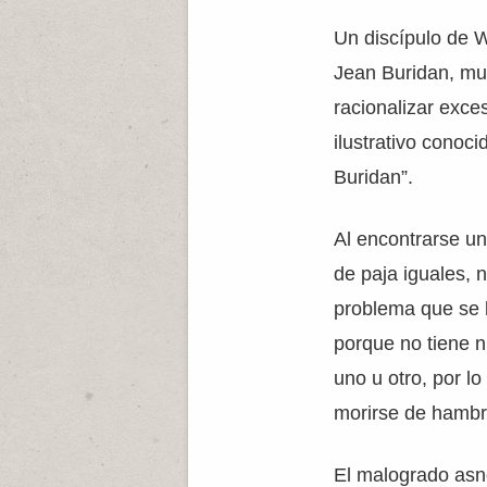
Un discípulo de 
Jean Buridan, mue
racionalizar exce
ilustrativo conoc
Buridan”.
Al encontrarse u
de paja iguales, 
problema que se l
porque no tiene n
uno u otro, por l
morirse de hambr
El malogrado asno