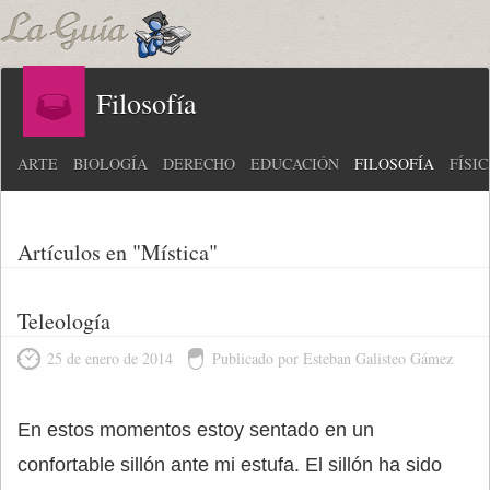
Filosofía
ARTE
BIOLOGÍA
DERECHO
EDUCACIÓN
FILOSOFÍA
FÍSI
Artículos en "Mística"
Teleología
25 de enero de 2014
Publicado por Esteban Galisteo Gámez
En estos momentos estoy sentado en un
confortable sillón ante mi estufa. El sillón ha sido