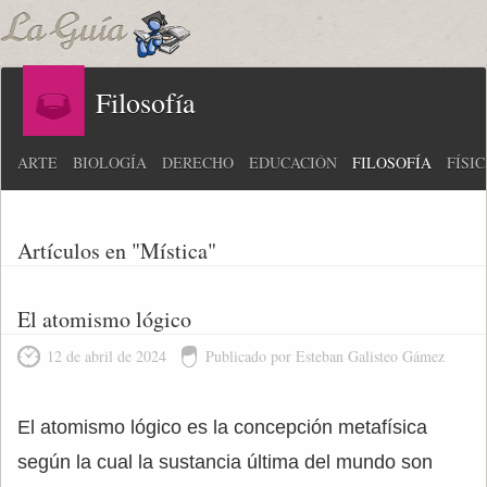
Filosofía
ARTE
BIOLOGÍA
DERECHO
EDUCACIÓN
FILOSOFÍA
FÍSI
Artículos en "Mística"
El atomismo lógico
12 de abril de 2024
Publicado por Esteban Galisteo Gámez
El atomismo lógico es la concepción metafísica
según la cual la sustancia última del mundo son