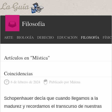
Filosofía
ARTE
BIOLOGÍA
DERECHO
EDUCACIÓN
FILOSOFÍA
FÍSI
Artículos en "Mística"
Coincidencias
6 de febrero de 2024
Publicado por Malena
Schopenhauer decía que cuando llegamos a la
madurez y recordamos el transcurso de nuestras