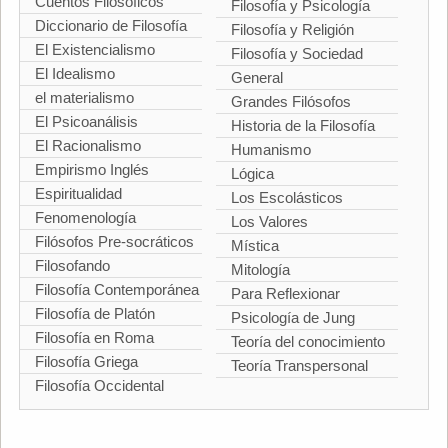
Cuentos Filosóficos
Filosofía y Psicología
Diccionario de Filosofía
Filosofía y Religión
El Existencialismo
Filosofía y Sociedad
El Idealismo
General
el materialismo
Grandes Filósofos
El Psicoanálisis
Historia de la Filosofía
El Racionalismo
Humanismo
Empirismo Inglés
Lógica
Espiritualidad
Los Escolásticos
Fenomenología
Los Valores
Filósofos Pre-socráticos
Mística
Filosofando
Mitología
Filosofía Contemporánea
Para Reflexionar
Filosofía de Platón
Psicología de Jung
Filosofía en Roma
Teoría del conocimiento
Filosofía Griega
Teoría Transpersonal
Filosofía Occidental