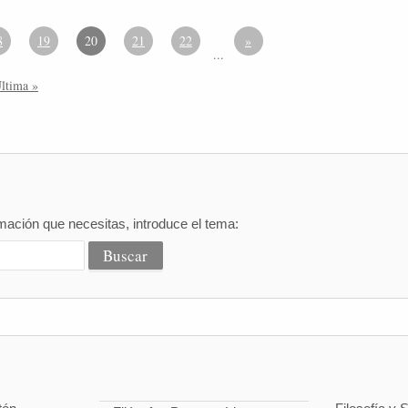
8
19
20
21
22
»
...
ltima »
mación que necesitas, introduce el tema: