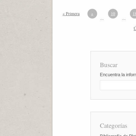
« Primera
«
10
1
...
...
Ú
Buscar
Encuentra la infor
Categorías