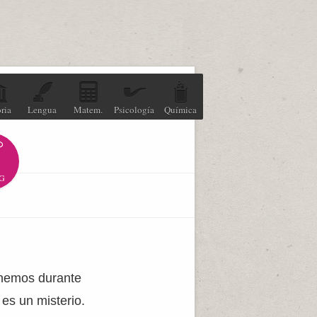
ria
Lengua
Matem.
Psicología
Química
G
tenemos durante
 es un misterio.