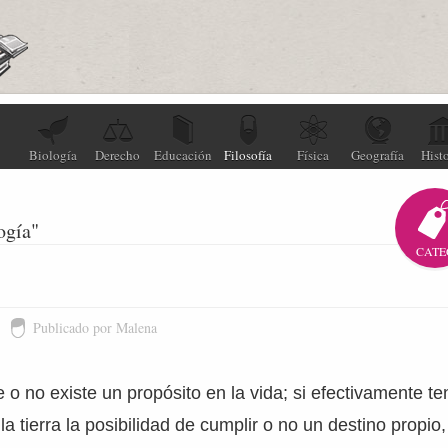
Biología
Derecho
Educación
Filosofía
Física
Geografía
Histo
ogía"
CATE
Publicado por Malena
te o no existe un propósito en la vida; si efectivamente 
a tierra la posibilidad de cumplir o no un destino propio,