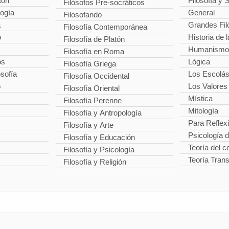
tón
Filosofía y 
Filósofos Pre-socráticos
logía
General
Filosofando
a
Grandes Fil
Filosofía Contemporánea
o
Historia de l
Filosofía de Platón
Humanismo
Filosofía en Roma
os
Lógica
Filosofía Griega
osofía
Los Escolás
Filosofía Occidental
o
Los Valores
Filosofía Oriental
Mística
Filosofía Perenne
Mitología
Filosofía y Antropología
Para Reflex
Filosofía y Arte
Psicología 
Filosofía y Educación
Teoría del 
Filosofía y Psicología
Teoría Tran
Filosofía y Religión