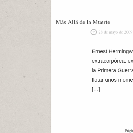
Más Allá de la Muerte
28 de mayo de 2009
Ernest Hermingwa
extracorpórea, e
la Primera Guerr
flotar unos momen
[…]
Pági