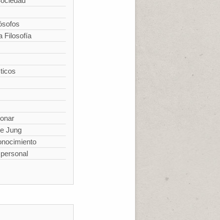
Sociedad
ósofos
a Filosofía
ticos
ionar
de Jung
conocimiento
spersonal