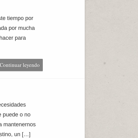
ste tiempo por
sada por mucha
 hacer para
Continuar leyendo
necesidades
e puede o no
ara mantenernos
stino, un […]