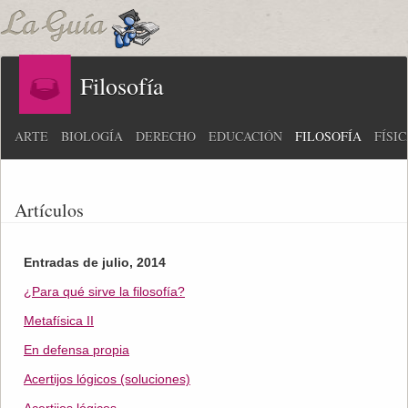
Filosofía
ARTE
BIOLOGÍA
DERECHO
EDUCACIÓN
FILOSOFÍA
FÍSI
Artículos
Entradas de julio, 2014
¿Para qué sirve la filosofía?
Metafísica II
En defensa propia
Acertijos lógicos (soluciones)