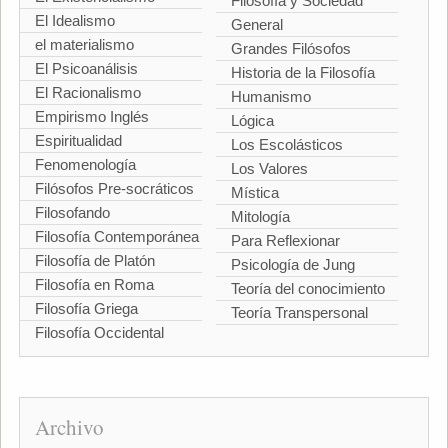
Filosofía y Sociedad
El Idealismo
General
el materialismo
Grandes Filósofos
El Psicoanálisis
Historia de la Filosofía
El Racionalismo
Humanismo
Empirismo Inglés
Lógica
Espiritualidad
Los Escolásticos
Fenomenología
Los Valores
Filósofos Pre-socráticos
Mística
Filosofando
Mitología
Filosofía Contemporánea
Para Reflexionar
Filosofía de Platón
Psicología de Jung
Filosofía en Roma
Teoría del conocimiento
Filosofía Griega
Teoría Transpersonal
Filosofía Occidental
Archivo